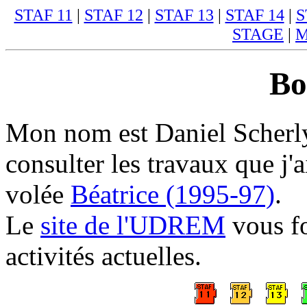
STAF 11
|
STAF 12
|
STAF 13
|
STAF 14
|
S
STAGE
|
M
Bo
Mon nom est Daniel Scherly
consulter les travaux que j'
volée
Béatrice (1995-97)
.
Le
site de l'UDREM
vous fo
activités actuelles.