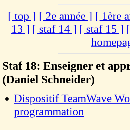
[ top ]
[ 2e année ]
[ 1ère 
13 ]
[ staf 14 ]
[ staf 15 ]
homepag
Staf 18: Enseigner et app
(Daniel Schneider)
Dispositif TeamWave Wor
programmation