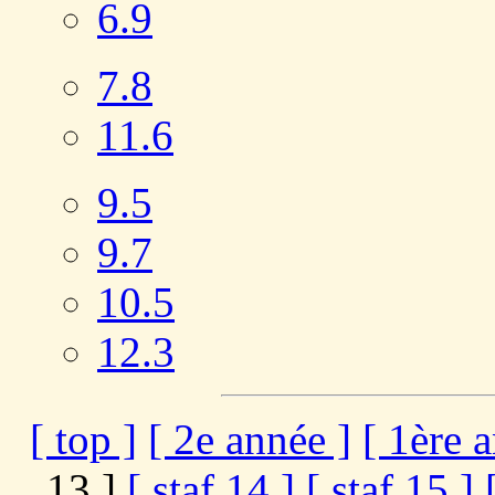
6.9
7.8
11.6
9.5
9.7
10.5
12.3
[ top ]
[ 2e année ]
[ 1ère 
13 ]
[ staf 14 ]
[ staf 15 ]