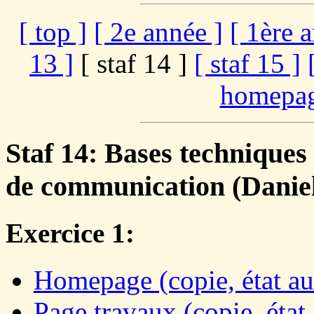
[ top ]
[ 2e année ]
[ 1ère 
13 ]
[ staf 14 ]
[ staf 15 ]
homepag
Staf 14: Bases techniques
de communication (Daniel
Exercice 1:
Homepage (copie, état au
Page travaux (copie, état