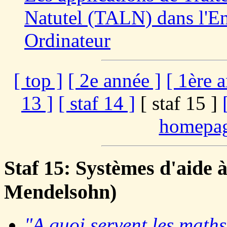
Natutel (TALN) dans l'E
Ordinateur
[ top ]
[ 2e année ]
[ 1ère 
13 ]
[ staf 14 ]
[ staf 15 ]
homepag
Staf 15: Systèmes d'aide à
Mendelsohn)
"A quoi servent les maths