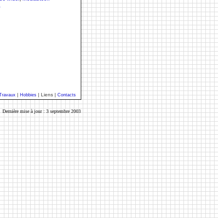
1
|
| Liens |
Travaux
Hobbies
Contacts
Dernière mise à jour : 3 septembre 2003