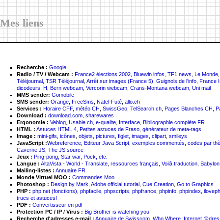
Mes liens
Recherche :
Google
Radio / TV / Webcam :
France2 élections 2002
,
Bluewin infos
,
TF1 news
,
Le Monde
Téléjournal
,
TSR Téléjournal
,
Arrêt sur images (France 5)
,
Guignols de l'info
,
France In
dicodeurs
,
H
,
Bern webcam
,
Vercorin webcam
,
Crans-Montana webcam
,
Uni mail
MMS sender:
Gomobile
SMS sender:
Orange
,
FreeSms
,
Natel-Futé
,
allo.ch
Services :
Horaire CFF
,
météo CH
,
SwissGeo
,
TelSearch.ch
,
Pages Blanches CH
,
P
Download :
download.com
,
sharewares
Ergonomie :
Veblog
,
Usable.ch
,
e-qualite
,
Interface
,
Bibliographie complète FR
HTML :
Astuces HTML 4
,
Petites astuces de Fraso
,
générateur de meta-tags
Image :
mini-gifs
,
icônes
,
objets
,
pictures
,
figlet
,
images
,
clipart
,
smileys
JavaScript :
Webreference
,
Editeur Java Script
,
exemples commentés
,
codes par th
Caverne JS
,
The JS source
Jeux :
Ping-pong, Star war, Pock, etc.
Langue :
AltaVista - World - Translate
,
ressources français
,
Voilà traduction
,
Babylon 
Mailing-listes :
Annuaire FR
Monde Virtuel MOO :
Commandes Moo
Photoshop :
Design by Mark
,
Adobe official tutorial
,
Cue Creation
,
Go to Graphics
PHP :
php.net (fonctions)
,
phpfacile
,
phpscripts
,
phpfrance
,
phpinfo
,
phpindex
,
ilovep
trucs et astuces!
PDF :
Convertisseur en pdf
Protection PC / IP / Virus :
Big Brother is watching you
Recherche d'adresses e-mail :
Annuaire de Swisscom
,
Who Where
,
Internet @dres