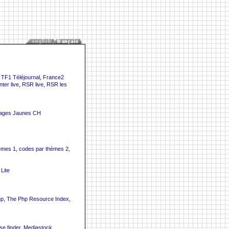
,
TF1 Téléjournal
,
France2
ter live
,
RSR live
,
RSR les
ages Jaunes CH
èmes 1
,
codes par thèmes 2
,
Lite
hp
,
The Php Resource Index
,
se finder
,
Mediastock