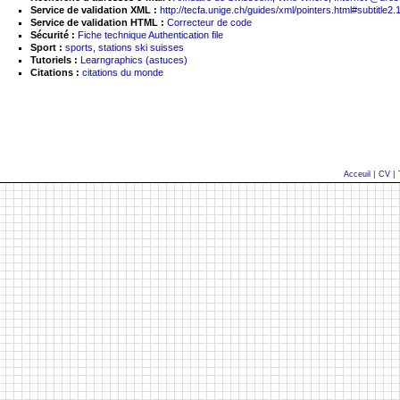
Service de validation XML :
http://tecfa.unige.ch/guides/xml/pointers.html#subtitle2.
Service de validation HTML :
Correcteur de code
Sécurité :
Fiche technique Authentication file
Sport :
sports
,
stations ski suisses
Tutoriels :
Learngraphics (astuces)
Citations :
citations du monde
|
|
Acceuil
CV