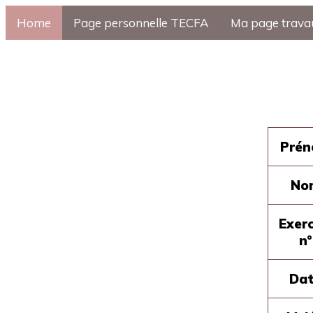
Home
Page personnelle TECFA
Ma page trava
Pré
No
Exerc
n°
Da