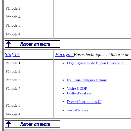
Période 3
Période 4
Période 5
Période 6
Staf 13
Peraya:
Bases techniques et théorie d
Période 1
Organigramme de l'Open Universiteit
Période 2
Période 3
Ex. Jean-François L'Haire
Période 4
Visite CDDP
Grille d'analyse
Diversification des UI
Période 5
Jeux d'icones
Période 6