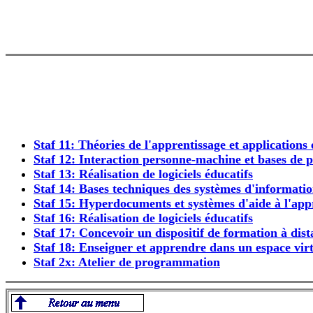
Staf 11: Théories de l'apprentissage et applicatio
Staf 12: Interaction personne-machine et bases de 
Staf 13: Réalisation de logiciels éducatifs
Staf 14: Bases techniques des systèmes d'informati
Staf 15: Hyperdocuments et systèmes d'aide à l'app
Staf 16: Réalisation de logiciels éducatifs
Staf 17: Concevoir un dispositif de formation à dis
Staf 18: Enseigner et apprendre dans un espace vir
Staf 2x: Atelier de programmation