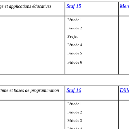
Staf 15
Men
ge et applications éducatives
Période 1
Période 2
Projet
Période 4
Période 5
Période 6
Staf 16
Dil
chine et bases de programmation
Période 1
Période 2
Période 3
Période 4