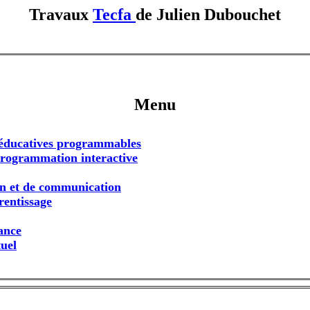
Travaux
Tecfa
de Julien Dubouchet
Menu
ns éducatives programmables
programmation interactive
on et de communication
rentissage
tance
tuel