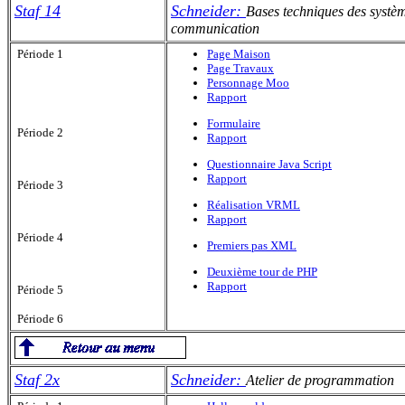
Staf 14
Schneider:
Bases techniques des systèm
communication
Période 1
Page Maison
Page Travaux
Personnage Moo
Rapport
Formulaire
Période 2
Rapport
Questionnaire Java Script
Rapport
Période 3
Réalisation VRML
Rapport
Période 4
Premiers pas XML
Deuxième tour de PHP
Rapport
Période 5
Période 6
Staf 2x
Schneider:
Atelier de programmation