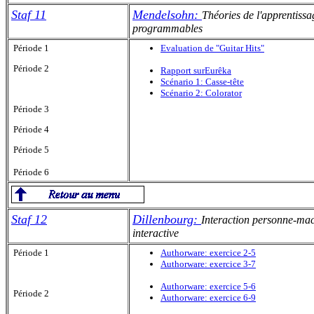
Staf 11
Mendelsohn:
Théories de l'apprentissa
programmables
Période 1
Evaluation de "Guitar Hits"
Période 2
Rapport surEurêka
Scénario 1: Casse-tête
Scénario 2: Colorator
Période 3
Période 4
Période 5
Période 6
Staf 12
Dillenbourg:
Interaction personne-ma
interactive
Période 1
Authorware: exercice 2-5
Authorware: exercice 3-7
Authorware: exercice 5-6
Période 2
Authorware: exercice 6-9