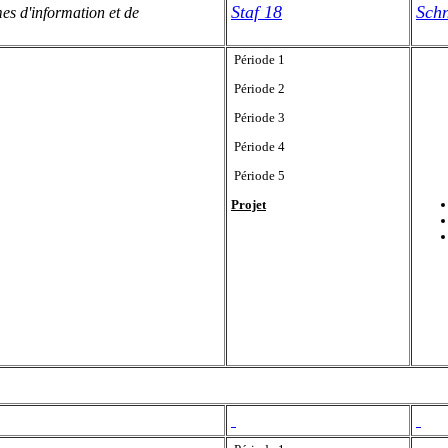
Staf 18
Sch
es d'information et de
Période 1
Période 2
Période 3
Période 4
Période 5
Projet